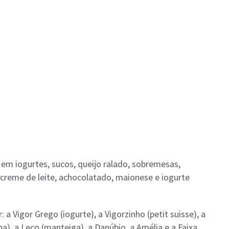
em iogurtes, sucos, queijo ralado, sobremesas,
e, creme de leite, achocolatado, maionese e iogurte
 Vigor Grego (iogurte), a Vigorzinho (petit suisse), a
na), a Leco (manteiga), a Danúbio, a Amélia e a Faixa