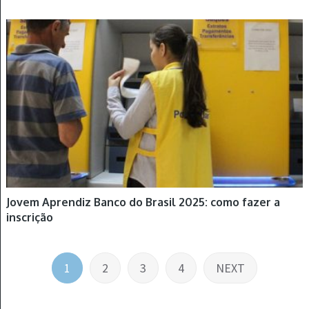
JOVEM APRENDIZ
Jovem Aprendiz Banco do Brasil 2025: como fazer a
inscrição
Navegação
1
2
3
4
NEXT
por