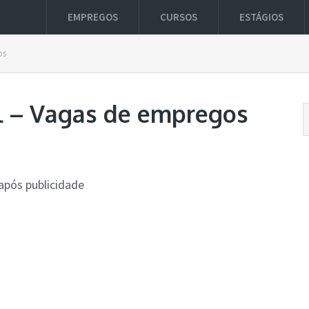
EMPREGOS
CURSOS
ESTÁGIOS
os
il – Vagas de empregos
após publicidade