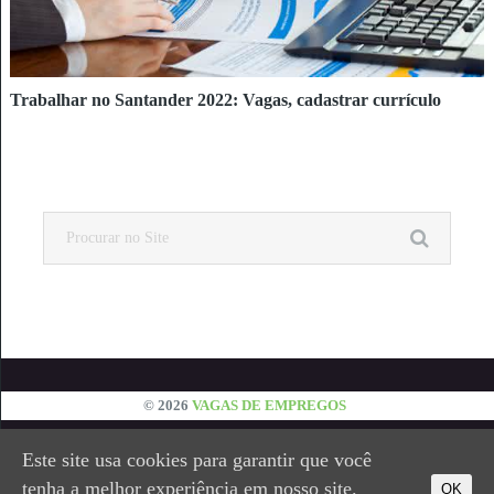
Trabalhar no Santander 2022: Vagas, cadastrar currículo
© 2026
VAGAS DE EMPREGOS
EMPREGOS
JOVEM APRENDIZ
ESTÁGIOS
Este site usa cookies para garantir que você
VESTIBULAR
CONTATO
PRIVACIDADE
tenha a melhor experiência em nosso site.
OK