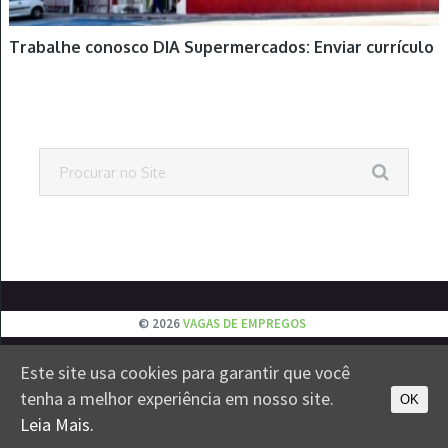
Trabalhe conosco DIA Supermercados: Enviar currículo
© 2026
VAGAS DE EMPREGOS
Este site usa cookies para garantir que você
EMPREGOS
JOVEM APRENDIZ
ESTÁGIOS
VESTIBULAR
tenha a melhor experiência em nosso site.
CONTATO
PRIVACIDADE
OK
Leia Mais.