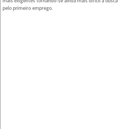
mais exigentes tornando-se ainda mais difícil a busca
pelo primeiro emprego.