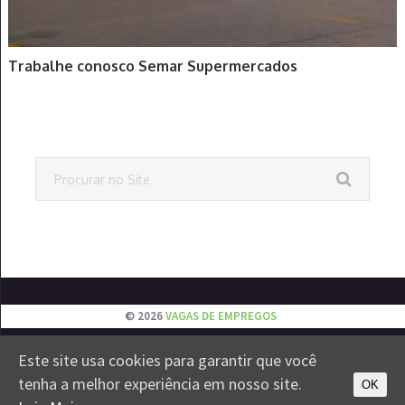
Trabalhe conosco Semar Supermercados
© 2026
VAGAS DE EMPREGOS
Este site usa cookies para garantir que você
EMPREGOS
JOVEM APRENDIZ
ESTÁGIOS
VESTIBULAR
tenha a melhor experiência em nosso site.
CONTATO
PRIVACIDADE
OK