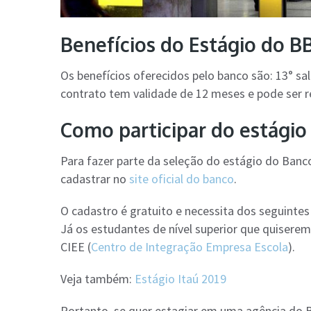
Benefícios do Estágio do B
Os benefícios oferecidos pelo banco são: 13° salá
contrato tem validade de 12 meses e pode ser
Como participar do estágio
Para fazer parte da seleção do estágio do Banc
cadastrar no
site oficial do banco
.
O cadastro é gratuito e necessita dos seguinte
Já os estudantes de nível superior que quisere
CIEE (
Centro de Integração Empresa Escola
).
Veja também:
Estágio Itaú 2019
Portanto, se quer estagiar em uma agência do B