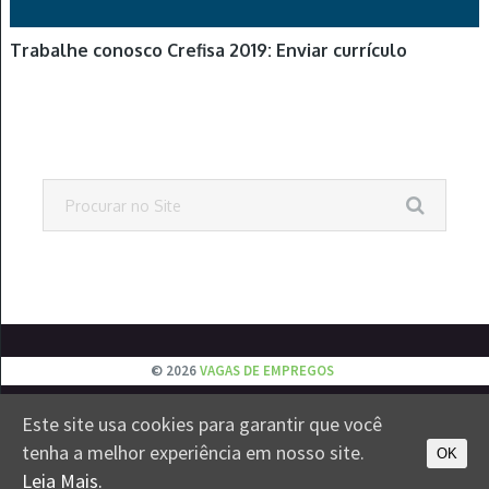
Trabalhe conosco Crefisa 2019: Enviar currículo
© 2026
VAGAS DE EMPREGOS
Este site usa cookies para garantir que você
EMPREGOS
JOVEM APRENDIZ
ESTÁGIOS
VESTIBULAR
tenha a melhor experiência em nosso site.
CONTATO
PRIVACIDADE
OK
Leia Mais.