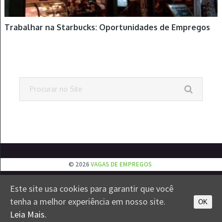
Trabalhar na Starbucks: Oportunidades de Empregos
© 2026
VAGAS DE EMPREGOS
EMPREGOS
JOVEM APRENDIZ
ESTÁGIOS
VESTIBULAR
Este site usa cookies para garantir que você
CONTATO
PRIVACIDADE
tenha a melhor experiência em nosso site.
OK
Leia Mais.