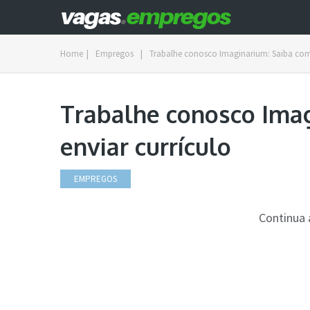
Home
|
Empregos
|
Trabalhe conosco Imaginarium: Saiba como
Trabalhe conosco Ima
enviar currículo
EMPREGOS
Continua 