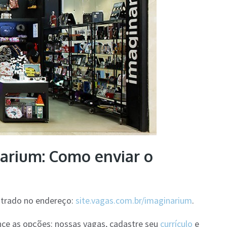
arium: Como enviar o
ntrado no endereço:
site.vagas.com.br/imaginarium
.
nce as opções: nossas vagas, cadastre seu
currículo
e