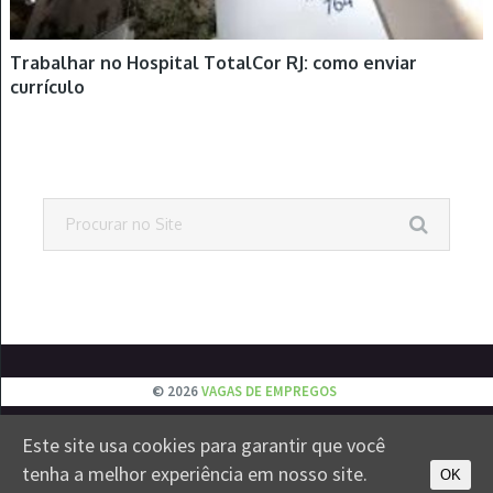
Trabalhar no Hospital TotalCor RJ: como enviar
currículo
© 2026
VAGAS DE EMPREGOS
EMPREGOS
JOVEM APRENDIZ
ESTÁGIOS
VESTIBULAR
Este site usa cookies para garantir que você
CONTATO
PRIVACIDADE
tenha a melhor experiência em nosso site.
OK