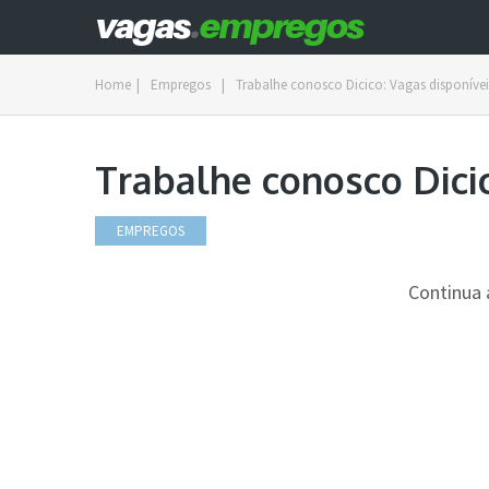
Home
|
Empregos
|
Trabalhe conosco Dicico: Vagas disponívei
Trabalhe conosco Dici
EMPREGOS
Continua 