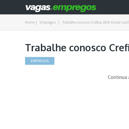
Home
|
Empregos
|
Trabalhe conosco Crefisa 2019: Enviar curr
Trabalhe conosco Crefi
EMPREGOS
Continua 