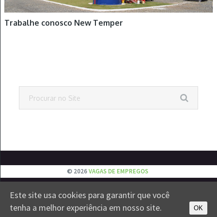
Trabalhe conosco New Temper
© 2026
VAGAS DE EMPREGOS
Este site usa cookies para garantir que você
EMPREGOS
JOVEM APRENDIZ
ESTÁGIOS
VESTIBULAR
tenha a melhor experiência em nosso site.
CONTATO
PRIVACIDADE
OK