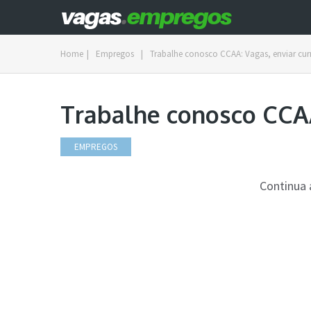
Home
|
Empregos
|
Trabalhe conosco CCAA: Vagas, enviar cur
Trabalhe conosco CCAA
EMPREGOS
Continua 