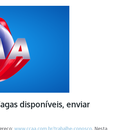
gas disponíveis, enviar
dereço:
www.ccaa.com.br/trabalhe-conosco
. Nesta