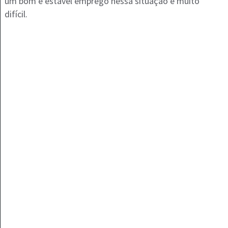
um bom e estável emprego nessa situação é muito
difícil.