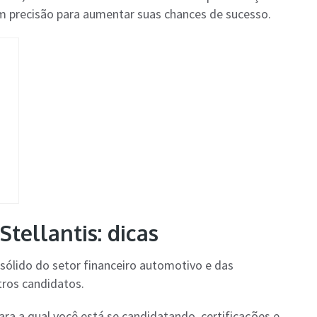
m precisão para aumentar suas chances de sucesso.
tellantis: dicas
sólido do setor financeiro automotivo e das
tros candidatos.
ra a qual você está se candidatando, certificações e