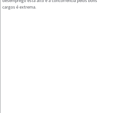
desemprego está alto e a concorrência pelos bons
cargos é extrema.