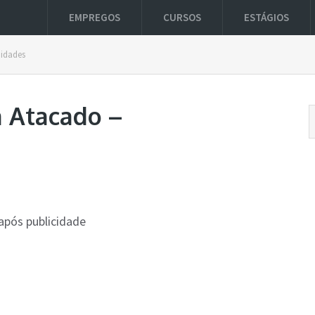
EMPREGOS
CURSOS
ESTÁGIOS
nidades
a Atacado –
após publicidade