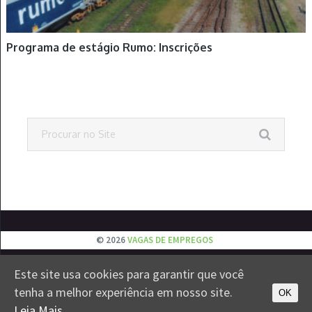
Programa de estágio Rumo: Inscrições
© 2026
VAGAS DE EMPREGOS
EMPREGOS
JOVEM APRENDIZ
ESTÁGIOS
VESTIBULAR
Este site usa cookies para garantir que você
CONTATO
PRIVACIDADE
tenha a melhor experiência em nosso site.
OK
Leia Mais.