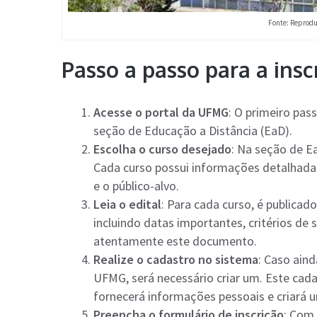
Fonte: Reprodu
Passo a passo para a insc
Acesse o portal da UFMG
: O primeiro pass
seção de Educação a Distância (EaD).
Escolha o curso desejado
: Na seção de Ea
Cada curso possui informações detalhadas 
e o público-alvo.
Leia o edital
: Para cada curso, é publica
incluindo datas importantes, critérios de 
atentamente este documento.
Realize o cadastro no sistema
: Caso ain
UFMG, será necessário criar um. Este cad
fornecerá informações pessoais e criará u
Preencha o formulário de inscrição
: Com 