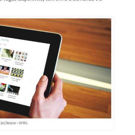
ção | Nescon – UFMG