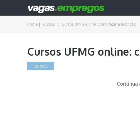
Home
|
Cursos
|
Cursos UFMG online: como fazer a inscrição
Cursos UFMG online: c
CURSOS
Continua 