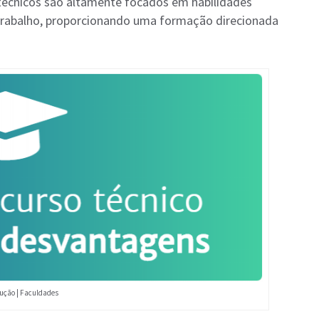
 técnicos são altamente focados em habilidades
 trabalho, proporcionando uma formação direcionada
ução | Faculdades