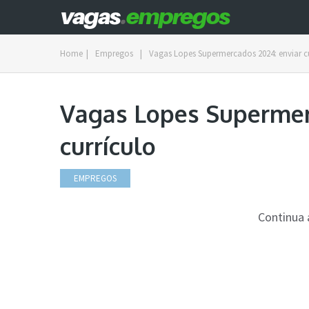
Home
|
Empregos
|
Vagas Lopes Supermercados 2024: enviar c
Vagas Lopes Supermer
currículo
EMPREGOS
Continua 