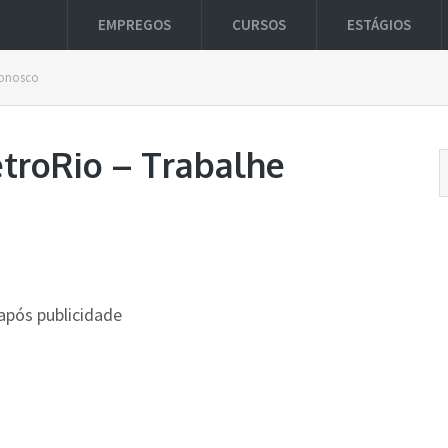
EMPREGOS
CURSOS
ESTÁGIOS
Conosco
troRio – Trabalhe
após publicidade