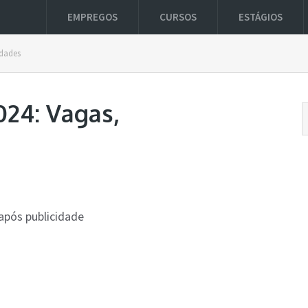
EMPREGOS
CURSOS
ESTÁGIOS
idades
024: Vagas,
após publicidade