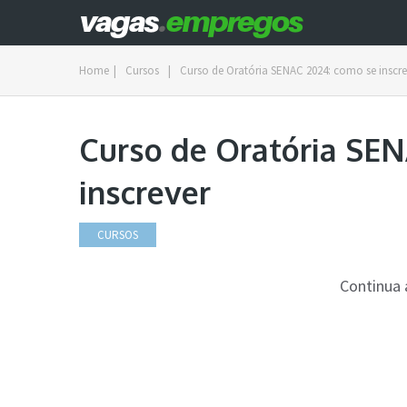
Home
|
Cursos
|
Curso de Oratória SENAC 2024: como se inscre
Curso de Oratória SE
inscrever
CURSOS
Continua 